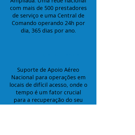
Ampliada: Uma rede nacional
com mais de 500 prestadores
de serviço e uma Central de
Comando operando 24h por
dia, 365 dias por ano.
Diferenciais Exclusivos
Suporte de Apoio Aéreo
Nacional para operações em
locais de difícil acesso, onde o
tempo é um fator crucial
para a recuperação do seu
patrimônio.
Agilidade Comprovada