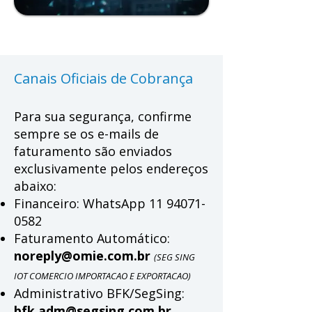
Canais Oficiais de Cobrança
Para sua segurança, confirme
sempre se os e-mails de
faturamento são enviados
exclusivamente pelos endereços
abaixo:
Financeiro: WhatsApp
11 94071-
0582
Faturamento Automático:
noreply@omie.com.br
(SEG SING
IOT COMERCIO IMPORTACAO E EXPORTACAO)
Administrativo BFK/SegSing:
bfk.adm@segsing.com.br