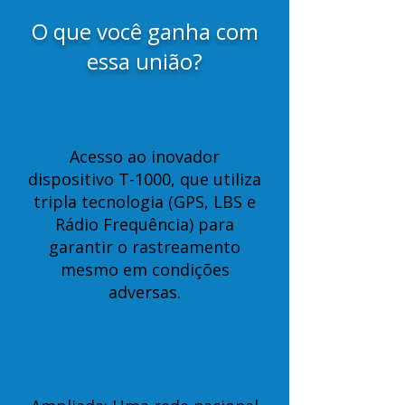
O que você ganha com
essa união?
Tecnologia de Ponta
Acesso ao inovador
dispositivo T-1000, que utiliza
tripla tecnologia (GPS, LBS e
Rádio Frequência) para
garantir o rastreamento
mesmo em condições
adversas.
Capacidade Operacional